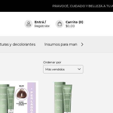
PRAVOCÉ, CUIDADO Y BELLEZA A TU ALCAN
Entrá
/
Carrito
(
0
)
Registráte
$0,00
nturas y decolorantes
Insumos para manicura
Accesorio
Ordenar por