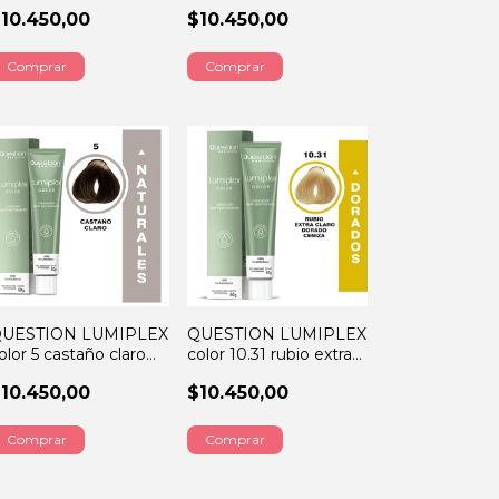
rizado 60GRS
ceniza 60GRS
10.450,00
$10.450,00
UESTION LUMIPLEX
QUESTION LUMIPLEX
olor 5 castaño claro
color 10.31 rubio extra
0GRS
claro dorado beige
10.450,00
$10.450,00
60GRS