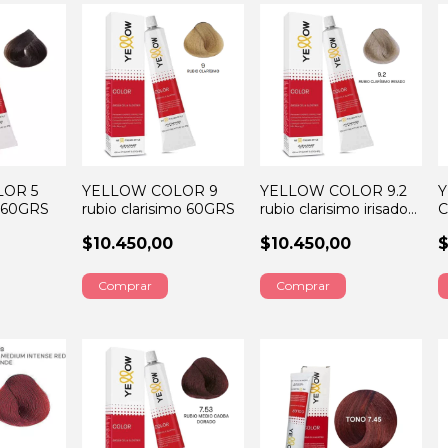
LOR 5
YELLOW COLOR 9
YELLOW COLOR 9.2
Y
o 60GRS
rubio clarisimo 60GRS
rubio clarisimo irisado
C
60GRS
6
$10.450,00
$10.450,00
$