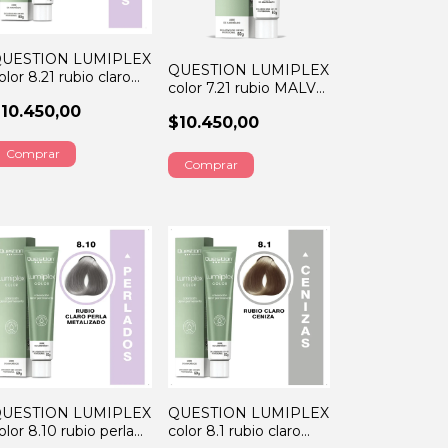
UESTION LUMIPLEX
QUESTION LUMIPLEX
olor 8.21 rubio claro
color 7.21 rubio MALVA
ALVA CENIZA
CENIZA 60GRS
10.450,00
0GRS
$10.450,00
UESTION LUMIPLEX
QUESTION LUMIPLEX
olor 8.10 rubio perla
color 8.1 rubio claro