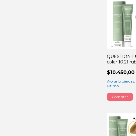
QUESTION L
color 10.21 ru
claro irizado 
$10.450,00
60GRS
¡No te lo pierdas, 
último!