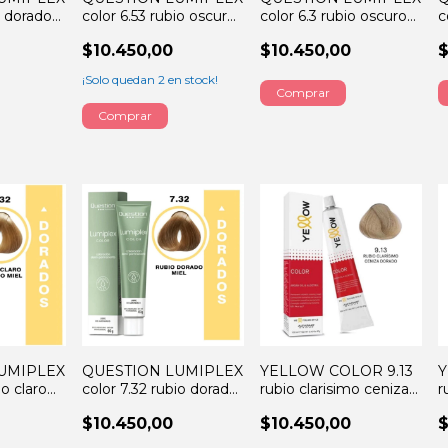
o dorado
color 6.53 rubio oscuro
color 6.3 rubio oscuro
c
chocolate 60GRS
dorado 60GRS
c
$10.450,00
$10.450,00
$
¡Solo quedan
2
en stock!
UMIPLEX
QUESTION LUMIPLEX
YELLOW COLOR 9.13
Y
io claro
color 7.32 rubio dorado
rubio clarisimo ceniza
r
a 60GRS
malva 60GRS
DOR 60GRS
C
$10.450,00
$10.450,00
$