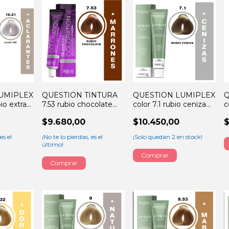
UMIPLEX
QUESTION TINTURA
QUESTION LUMIPLEX
Q
bio extra
7.53 rubio chocolate
color 7.1 rubio ceniza
c
ceniza
60GRS
60GRS
$9.680,00
$10.450,00
$
es el
¡No te lo pierdas, es el
¡Solo quedan
2
en stock!
último!