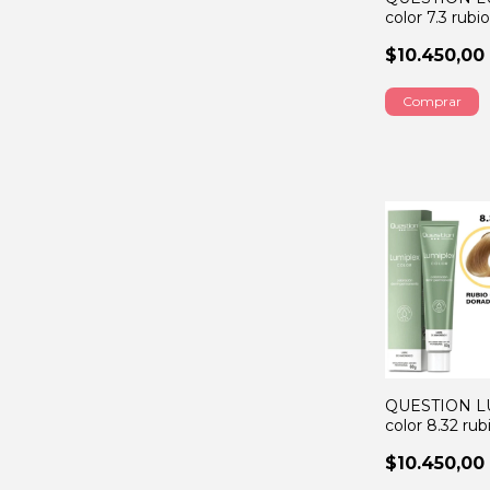
color 7.3 rubi
60GRS
$10.450,00
QUESTION L
color 8.32 rub
dorado malv
$10.450,00