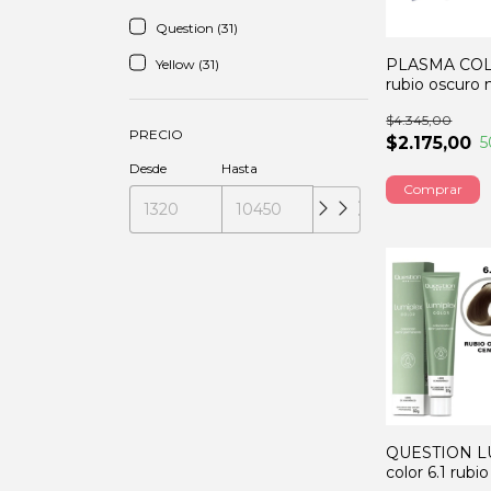
Question (31)
PLASMA COL
Yellow (31)
rubio oscuro
60GRS
$4.345,00
PRECIO
$2.175,00
5
Desde
Hasta
QUESTION L
color 6.1 rubi