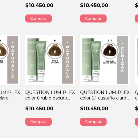
RS
claro dorado ceniza
i
$10.450,00
$10.450,00
$
60GRS
UMIPLEX
QUESTION LUMIPLEX
QUESTION LUMIPLEX
Q
claro
color 6 rubio oscuro
color 5.1 castaño claro
c
60GRS
ceniza 60GRS
6
$10.450,00
$10.450,00
$