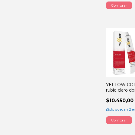
YELLOW COL
rubio claro d
60GRS
$10.450,00
¡Solo quedan
2
en