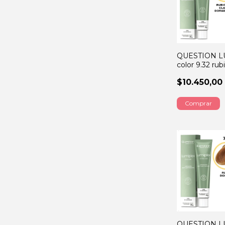
QUESTION L
color 9.32 ru
claro dorado
$10.450,00
QUESTION L