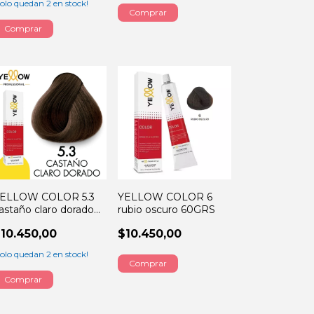
Solo quedan
2
en stock!
ELLOW COLOR 5.3
YELLOW COLOR 6
astaño claro dorado
rubio oscuro 60GRS
0GRS
10.450,00
$10.450,00
Solo quedan
2
en stock!