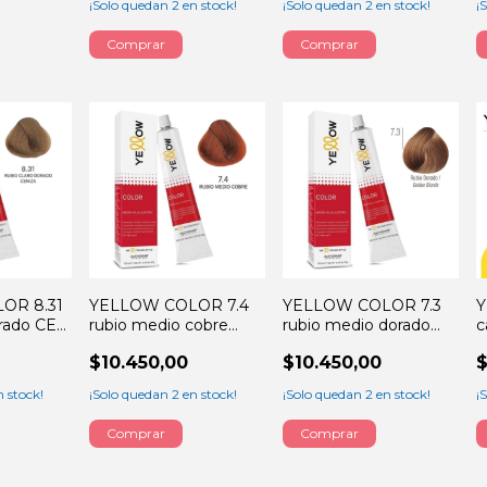
¡Solo quedan
2
en stock!
¡Solo quedan
2
en stock!
¡
OR 8.31
YELLOW COLOR 7.4
YELLOW COLOR 7.3
Y
orado CEN
rubio medio cobre
rubio medio dorado
c
60GRS
60GRS
6
$10.450,00
$10.450,00
$
 stock!
¡Solo quedan
2
en stock!
¡Solo quedan
2
en stock!
¡