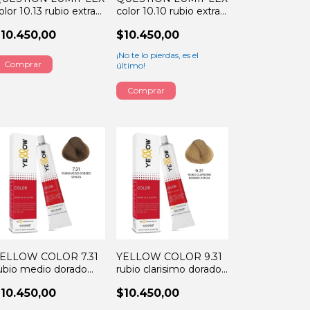
olor 10.13 rubio extra
color 10.10 rubio extra
laro chocolate 60GRS
claro perla 60GRS
10.450,00
$10.450,00
¡No te lo pierdas, es el
último!
ELLOW COLOR 7.31
YELLOW COLOR 9.31
ubio medio dorado
rubio clarisimo dorado
ENZ 60GRS
CEN 60GRS
10.450,00
$10.450,00