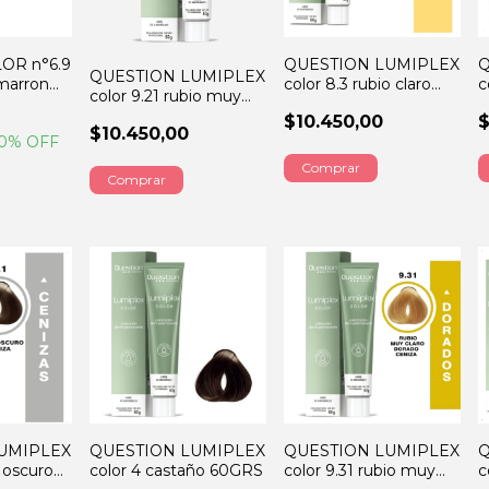
OR n°6.9
QUESTION LUMIPLEX
Q
QUESTION LUMIPLEX
 marron
color 8.3 rubio claro
c
color 9.21 rubio muy
dorado 60GRS
M
claro malva ceniza
$10.450,00
$
6
$10.450,00
60GRS
0
% OFF
UMIPLEX
QUESTION LUMIPLEX
QUESTION LUMIPLEX
Q
o oscuro
color 4 castaño 60GRS
color 9.31 rubio muy
c