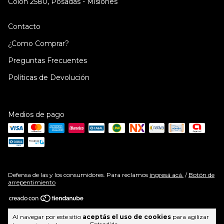
Colón 2580, Posadas - Misiones
Contacto
¿Como Comprar?
Preguntas Frecuentes
Políticas de Devolución
Medios de pago
Defensa de las y los consumidores. Para reclamos
ingresá acá.
/
Botón de
arrepentimiento
Copyright PraVocé | Cosméticos y Belleza | Envíos a todo el país - 2026.
Al navegar por este sitio
aceptás el uso de cookies
para agilizar
Todos los derechos reservados.