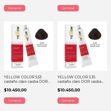
YELLOW COLOR 5.53
YELLOW COLOR 5.35
castaño claro caoba DOR
castaño claro DOR caoba
60GRS
60GRS
$10.450,00
$10.450,00