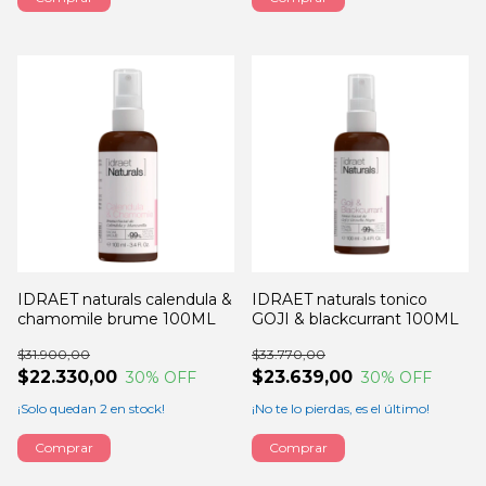
IDRAET naturals calendula &
IDRAET naturals tonico
chamomile brume 100ML
GOJI & blackcurrant 100ML
$31.900,00
$33.770,00
$22.330,00
$23.639,00
30
% OFF
30
% OFF
¡Solo quedan
2
en stock!
¡No te lo pierdas, es el último!