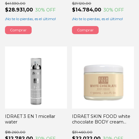
$41.330,00
$21.120,00
$28.931,00
$14.784,00
30
% OFF
30
% OFF
¡No te lo pierdas, es el último!
¡No te lo pierdas, es el último!
IDRAET 3 EN 1 micellar
IDRAET SKIN FOOD white
water
chocolate BODY cream
300GRS
$18.260,00
$31.460,00
$12.782,00
$22.022,00
30
% OFF
30
% OFF