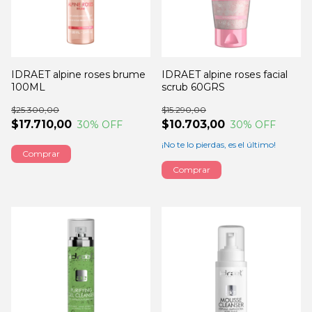
IDRAET alpine roses brume
IDRAET alpine roses facial
100ML
scrub 60GRS
$25.300,00
$15.290,00
$17.710,00
$10.703,00
30
% OFF
30
% OFF
¡No te lo pierdas, es el último!