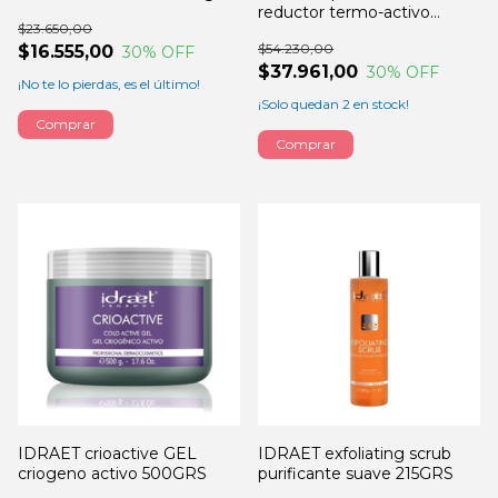
reductor termo-activo
$23.650,00
500GRS
$54.230,00
$16.555,00
30
% OFF
$37.961,00
30
% OFF
¡No te lo pierdas, es el último!
¡Solo quedan
2
en stock!
Comprar
IDRAET crioactive GEL
IDRAET exfoliating scrub
criogeno activo 500GRS
purificante suave 215GRS