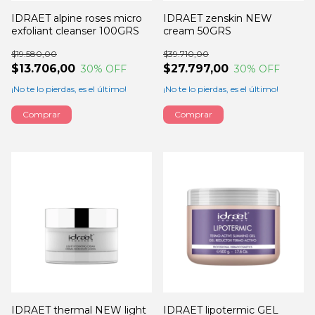
IDRAET alpine roses micro
IDRAET zenskin NEW
exfoliant cleanser 100GRS
cream 50GRS
$19.580,00
$39.710,00
$13.706,00
$27.797,00
30
% OFF
30
% OFF
¡No te lo pierdas, es el último!
¡No te lo pierdas, es el último!
IDRAET thermal NEW light
IDRAET lipotermic GEL