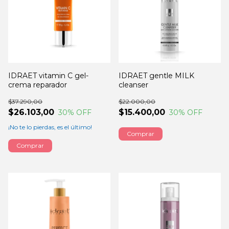
IDRAET vitamin C gel-
IDRAET gentle MILK
crema reparador
cleanser
$37.290,00
$22.000,00
$26.103,00
$15.400,00
30
% OFF
30
% OFF
¡No te lo pierdas, es el último!
Comprar
Comprar