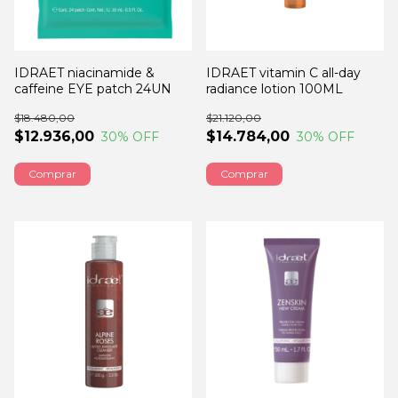
IDRAET niacinamide &
IDRAET vitamin C all-day
caffeine EYE patch 24UN
radiance lotion 100ML
$18.480,00
$21.120,00
$12.936,00
$14.784,00
30
% OFF
30
% OFF