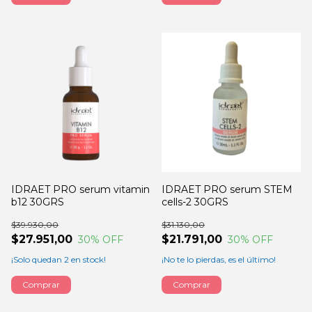
IDRAET PRO serum vitamin
IDRAET PRO serum STEM
b12 30GRS
cells-2 30GRS
$39.930,00
$31.130,00
$27.951,00
$21.791,00
30
% OFF
30
% OFF
¡Solo quedan
2
en stock!
¡No te lo pierdas, es el último!