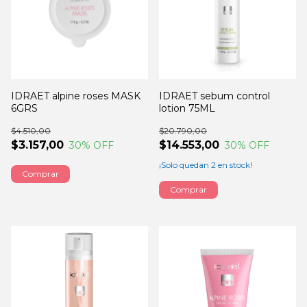
IDRAET alpine roses MASK
IDRAET sebum control
6GRS
lotion 75ML
$4.510,00
$20.790,00
$3.157,00
$14.553,00
30
% OFF
30
% OFF
¡Solo quedan
2
en stock!
Comprar