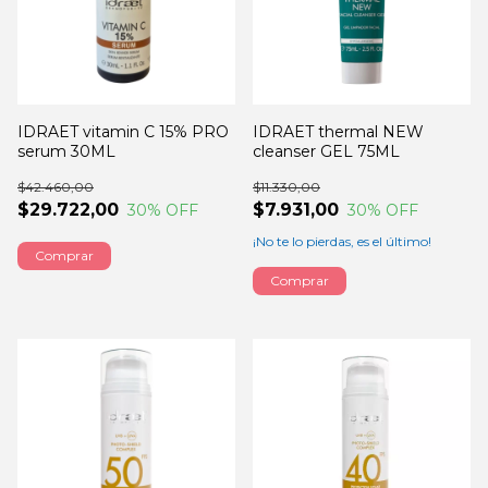
IDRAET vitamin C 15% PRO
IDRAET thermal NEW
serum 30ML
cleanser GEL 75ML
$42.460,00
$11.330,00
$29.722,00
$7.931,00
30
% OFF
30
% OFF
¡No te lo pierdas, es el último!