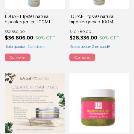
IDRAET fps50 natural
IDRAET fps30 natural
hipoalergenico 100ML
hipoalergenico 100ML
$52.580,00
$40.480,00
$36.806,00
$28.336,00
30
% OFF
30
% OFF
¡Solo quedan
2
en stock!
¡Solo quedan
2
en stock!