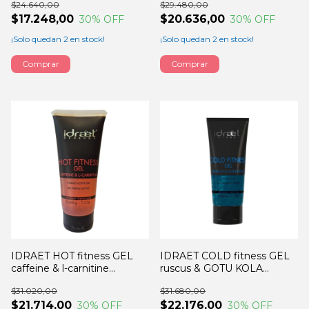
$24.640,00
$29.480,00
$17.248,00
$20.636,00
30
% OFF
30
% OFF
¡Solo quedan
2
en stock!
¡Solo quedan
2
en stock!
IDRAET HOT fitness GEL
IDRAET COLD fitness GEL
caffeine & l-carnitine
ruscus & GOTU KOLA
200GRS
200GRS
$31.020,00
$31.680,00
$21.714,00
$22.176,00
30
% OFF
30
% OFF