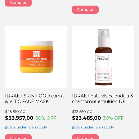
IDRAET SKIN FOOD carrot
IDRAET naturals calendula &
& VIT C FACE MASK
chamomile emulsion DE
170GRS
limpieza 100ML
$48.510,00
$33.550,00
$33.957,00
$23.485,00
30
% OFF
30
% OFF
¡Solo quedan
2
en stock!
¡Solo quedan
2
en stock!