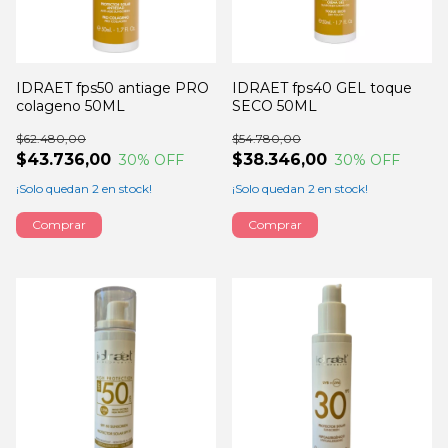
IDRAET fps50 antiage PRO
IDRAET fps40 GEL toque
colageno 50ML
SECO 50ML
$62.480,00
$54.780,00
$43.736,00
$38.346,00
30
% OFF
30
% OFF
¡Solo quedan
2
en stock!
¡Solo quedan
2
en stock!