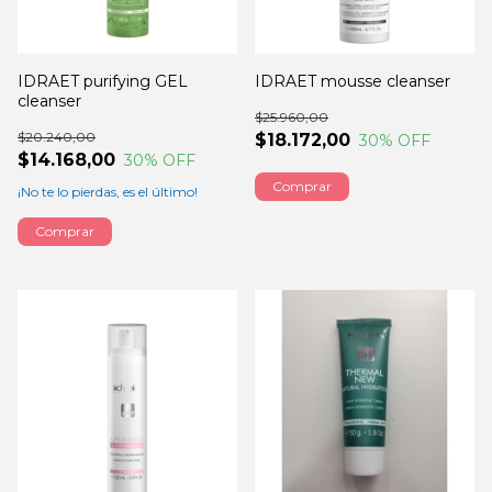
IDRAET purifying GEL
IDRAET mousse cleanser
cleanser
$25.960,00
$20.240,00
$18.172,00
30
% OFF
$14.168,00
30
% OFF
Comprar
¡No te lo pierdas, es el último!
Comprar