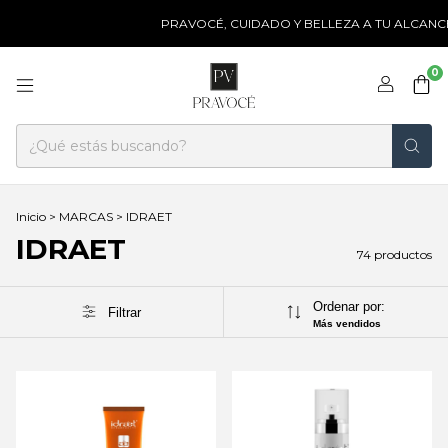
PRAVOCÉ, CUIDADO Y BELLEZA A TU ALCANCE ❤ CL
0
Inicio
>
MARCAS
>
IDRAET
IDRAET
74 productos
Ordenar por:
Filtrar
Más vendidos