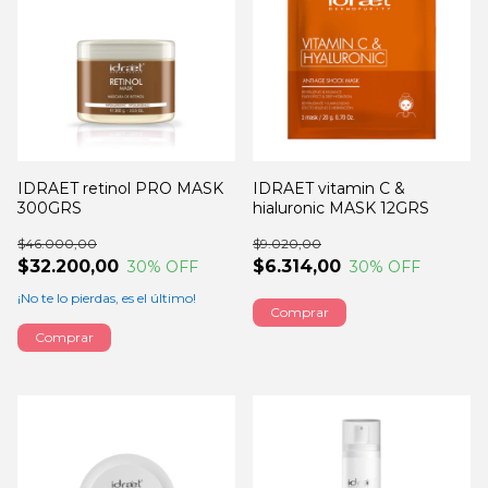
IDRAET retinol PRO MASK
IDRAET vitamin C &
300GRS
hialuronic MASK 12GRS
$46.000,00
$9.020,00
$32.200,00
$6.314,00
30
% OFF
30
% OFF
¡No te lo pierdas, es el último!