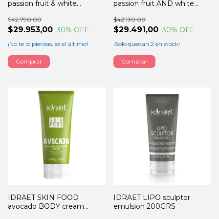
passion fruit & white
passion fruit AND white
chocolate mousse scrub
chocolate FACE MASK
$42.790,00
$42.130,00
170GRS
170GRS
$29.953,00
$29.491,00
30
% OFF
30
% OFF
¡No te lo pierdas, es el último!
¡Solo quedan
2
en stock!
IDRAET SKIN FOOD
IDRAET LIPO sculptor
avocado BODY cream
emulsion 200GRS
200GRS