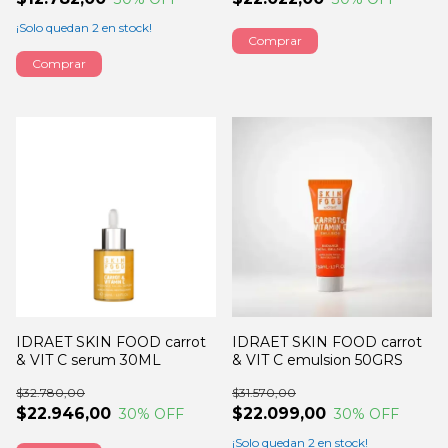
¡Solo quedan
2
en stock!
Comprar
IDRAET SKIN FOOD carrot
IDRAET SKIN FOOD carrot
& VIT C serum 30ML
& VIT C emulsion 50GRS
$32.780,00
$31.570,00
$22.946,00
$22.099,00
30
% OFF
30
% OFF
¡Solo quedan
2
en stock!