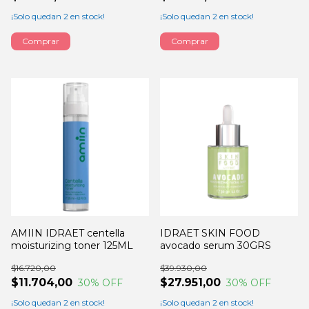
¡Solo quedan
2
en stock!
¡Solo quedan
2
en stock!
AMIIN IDRAET centella
IDRAET SKIN FOOD
moisturizing toner 125ML
avocado serum 30GRS
$16.720,00
$39.930,00
$11.704,00
$27.951,00
30
% OFF
30
% OFF
¡Solo quedan
2
en stock!
¡Solo quedan
2
en stock!