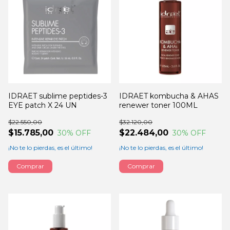
IDRAET sublime peptides-3
IDRAET kombucha & AHAS
EYE patch X 24 UN
renewer toner 100ML
$22.550,00
$32.120,00
$15.785,00
$22.484,00
30
% OFF
30
% OFF
¡No te lo pierdas, es el último!
¡No te lo pierdas, es el último!