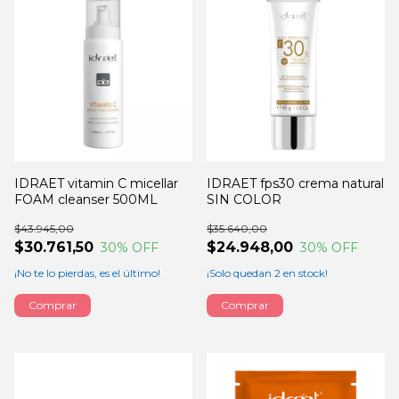
IDRAET vitamin C micellar
IDRAET fps30 crema natural
FOAM cleanser 500ML
SIN COLOR
$43.945,00
$35.640,00
$30.761,50
$24.948,00
30
% OFF
30
% OFF
¡No te lo pierdas, es el último!
¡Solo quedan
2
en stock!
Comprar