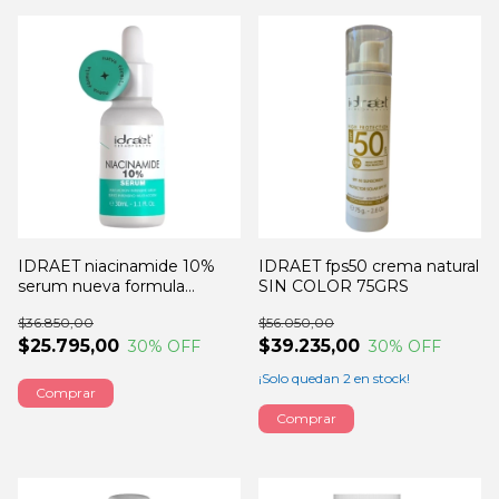
IDRAET niacinamide 10%
IDRAET fps50 crema natural
serum nueva formula
SIN COLOR 75GRS
30GRS
$36.850,00
$56.050,00
$25.795,00
$39.235,00
30
% OFF
30
% OFF
¡Solo quedan
2
en stock!