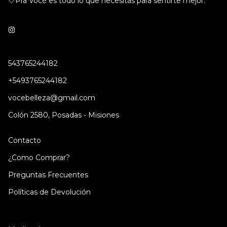
🤍Pra Vocé es todo lo que necesitás para sentirte mejor.
543765244182
+5493765244182
vocebelleza@gmail.com
Colón 2580, Posadas - Misiones
Contacto
¿Como Comprar?
Preguntas Frecuentes
Políticas de Devolución