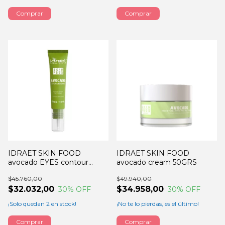
IDRAET SKIN FOOD
IDRAET SKIN FOOD
avocado EYES contour
avocado cream 50GRS
15GRS
$45.760,00
$49.940,00
$32.032,00
$34.958,00
30
% OFF
30
% OFF
¡Solo quedan
2
en stock!
¡No te lo pierdas, es el último!