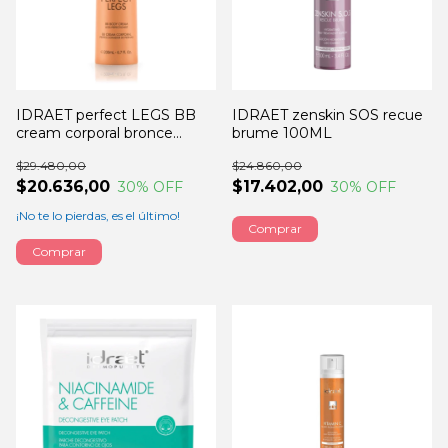
IDRAET perfect LEGS BB
IDRAET zenskin SOS recue
cream corporal bronce
brume 100ML
200GRS
$29.480,00
$24.860,00
$20.636,00
$17.402,00
30
% OFF
30
% OFF
¡No te lo pierdas, es el último!