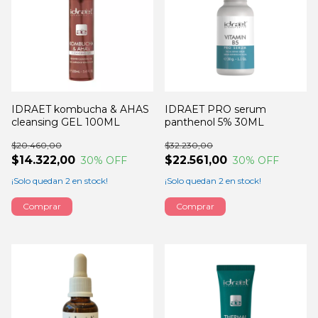
IDRAET kombucha & AHAS
IDRAET PRO serum
cleansing GEL 100ML
panthenol 5% 30ML
$20.460,00
$32.230,00
$14.322,00
$22.561,00
30
% OFF
30
% OFF
¡Solo quedan
2
en stock!
¡Solo quedan
2
en stock!