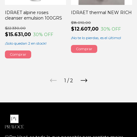
IDRAET alpine roses
IDRAET thermal NEW RICH
cleanser emulsion 100GRS
$18.010,00
$22.330,00
$12.607,00
30
% OFF
$15.631,00
30
% OFF
¡No te lo pierdas, es el último!
¡Solo quedan
2
en stock!
Comprar
1
/
2