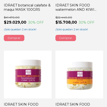
IDRAET botanical calafate &
IDRAET SKIN FOOD
maqui MASK 100GRS
watermelon AND KIWI
scrub 170GRS
$41.470,00
$22.440,00
$29.029,00
$15.708,00
30
% OFF
30
% OFF
¡Solo quedan
2
en stock!
¡Solo quedan
2
en stock!
IDRAET SKIN FOOD
IDRAET SKIN FOOD