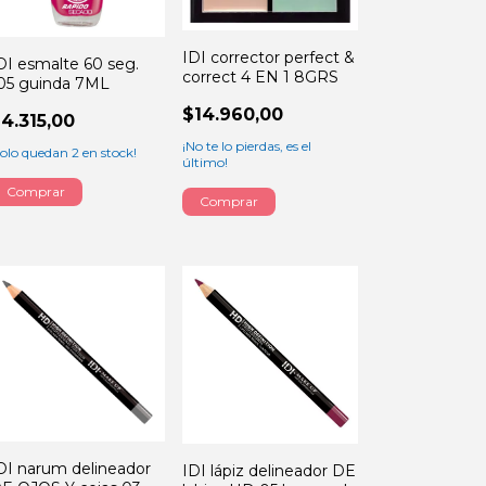
IDI corrector perfect &
DI esmalte 60 seg.
correct 4 EN 1 8GRS
05 guinda 7ML
$14.960,00
4.315,00
¡No te lo pierdas, es el
Solo quedan
2
en stock!
último!
DI narum delineador
IDI lápiz delineador DE