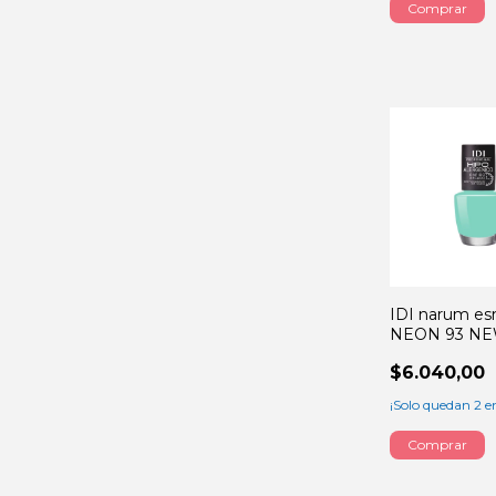
IDI narum es
NEON 93 N
sensation 13
$6.040,00
¡Solo quedan
2
en