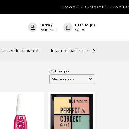
PRAVOCÉ, CUIDADO Y BELLEZA A TU ALCANC
Entrá
/
Carrito
(
0
)
Registráte
$0,00
nturas y decolorantes
Insumos para manicura
Accesorio
Ordenar por