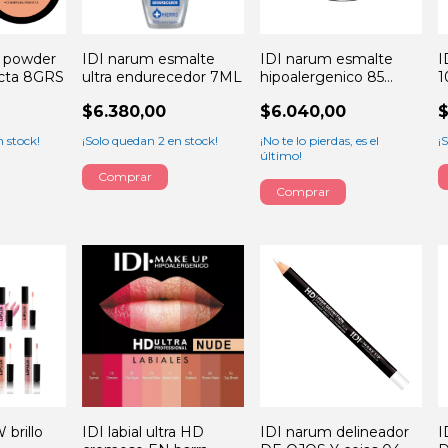
O powder
IDI narum esmalte
IDI narum esmalte
I
cta 8GRS
ultra endurecedor 7ML
hipoalergenico 85
1
LOVE coffe 13ML
$6.380,00
$6.040,00
$
 stock!
¡Solo quedan
2
en stock!
¡No te lo pierdas, es el
¡
último!
brillo
IDI labial ultra HD
IDI narum delineador
I