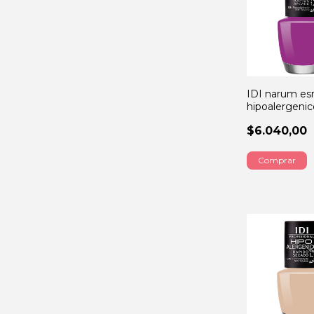
IDI narum es
hipoalergenic
darling 13ML
$6.040,00