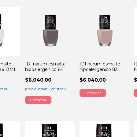
malte
IDI narum esmalte
IDI narum esmalte
I
86 13ML
hipoalergenico 84
hipoalergenico 83
h
mokaccino 13ML
americano 13ML
m
$6.040,00
$6.040,00
$
es el
¡Solo quedan
2
en stock!