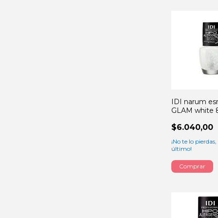
IDI narum es
GLAM white 
$6.040,00
¡No te lo pierdas, 
último!