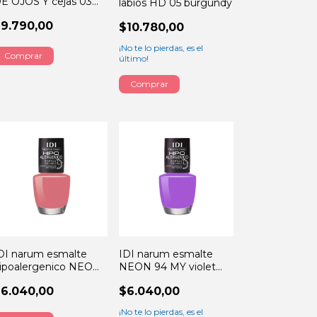
E OJOS Y cejas 03
labios HD 05 burgundy
GREY
9.790,00
$10.780,00
¡No te lo pierdas, es el
último!
DI narum esmalte
IDI narum esmalte
ipoalergenico NEON
NEON 94 MY violet
6 13ML
13ML
6.040,00
$6.040,00
¡No te lo pierdas, es el