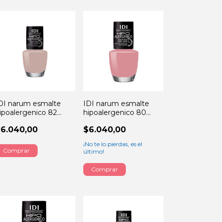
DI narum esmalte
IDI narum esmalte
ipoalergenico 82
hipoalergenico 80
acchiato 13ML
SEXY BOMB 13ML
6.040,00
$6.040,00
¡No te lo pierdas, es el
último!