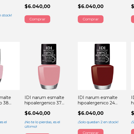
E 13ML
DEEP LOVE 13ML
seductive 13ML
b
$6.040,00
$6.040,00
$
 stock!
malte
IDI narum esmalte
IDI narum esmalte
I
o 38
hipoalergenico 37
hipoalergenico 24
h
13ML
NUDE TIME 13ML
marroc 13ML
v
$6.040,00
$6.040,00
$
es el
¡No te lo pierdas, es el
¡Solo quedan
2
en stock!
¡
último!