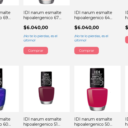
malte
IDI narum esmalte
IDI narum esmalte
I
o 69
hipoalergenico 67
hipoalergenico 64
h
13ML
natural cream 13ML
queens 13ML
e
$6.040,00
$6.040,00
$
¡No te lo pierdas, es el
¡No te lo pierdas, es el
último!
último!
malte
IDI narum esmalte
IDI narum esmalte
I
o 60
hipoalergenico 51
hipoalergenico 50
h