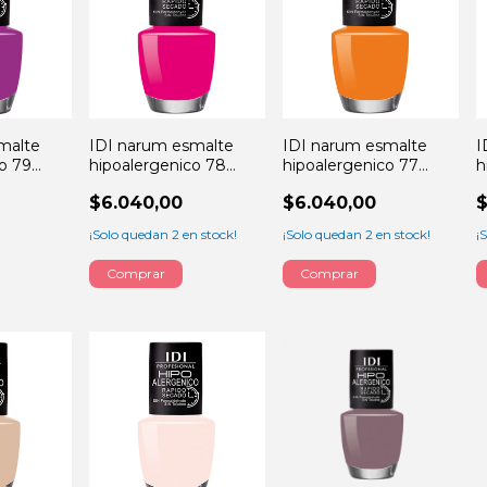
malte
IDI narum esmalte
IDI narum esmalte
I
o 79
hipoalergenico 78
hipoalergenico 77
h
adventure 13ML
luckystar 13ML
V
$6.040,00
$6.040,00
$
¡Solo quedan
2
en stock!
¡Solo quedan
2
en stock!
¡