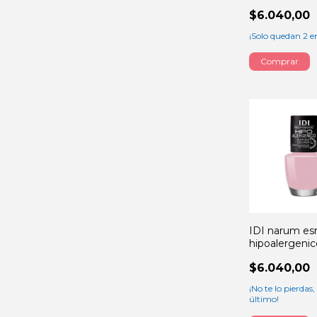
infinite BLU
$6.040,00
¡Solo quedan
2
en
IDI narum es
hipoalergenic
NUDE PINK 
$6.040,00
¡No te lo pierdas, 
último!