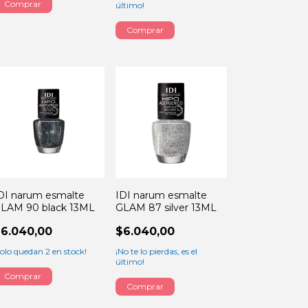
último!
DI narum esmalte
IDI narum esmalte
LAM 90 black 13ML
GLAM 87 silver 13ML
6.040,00
$6.040,00
Solo quedan
2
en stock!
¡No te lo pierdas, es el
último!