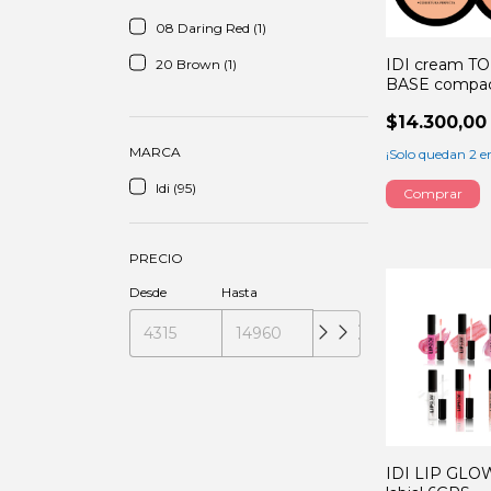
08 Daring Red (1)
IDI cream T
20 Brown (1)
BASE compa
$14.300,00
MARCA
¡Solo quedan
2
en
Idi (95)
Comprar
PRECIO
Desde
Hasta
IDI LIP GLOW 