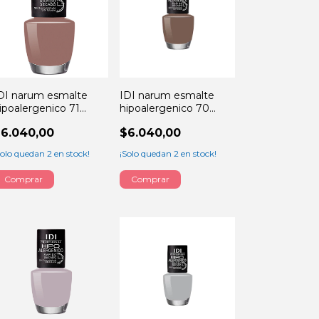
DI narum esmalte
IDI narum esmalte
ipoalergenico 71
hipoalergenico 70
ERY sienna 13ML
brown NUDE 13ML
6.040,00
$6.040,00
Solo quedan
2
en stock!
¡Solo quedan
2
en stock!