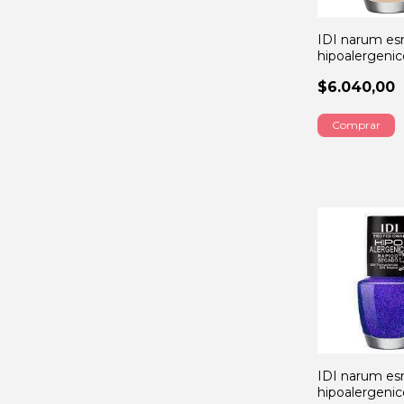
IDI narum es
hipoalergenic
DEEP beige 
$6.040,00
IDI narum es
hipoalergenic