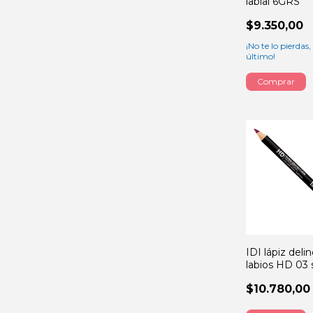
labial 6GRS
$9.350,00
¡No te lo pierdas, 
último!
Comprar
IDI lápiz del
labios HD 03 
$10.780,00