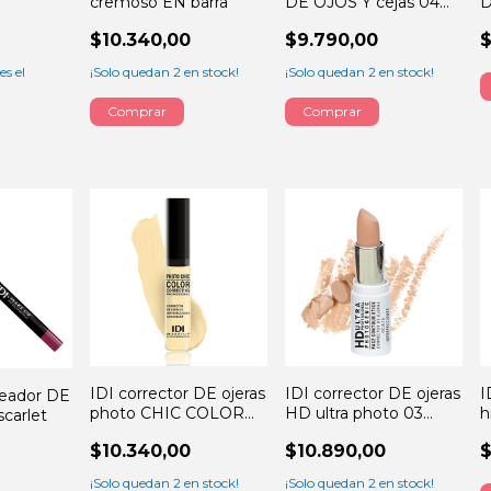
cremoso EN barra
DE OJOS Y cejas 04
D
white
$10.340,00
$9.790,00
$
es el
¡Solo quedan
2
en stock!
¡Solo quedan
2
en stock!
Comprar
IDI corrector DE ojeras
IDI corrector DE ojeras
I
ineador DE
photo CHIC COLOR
HD ultra photo 03
h
scarlet
02 YELLOW 10GRS
almond
9
$10.340,00
$10.890,00
$
¡Solo quedan
2
en stock!
¡Solo quedan
2
en stock!