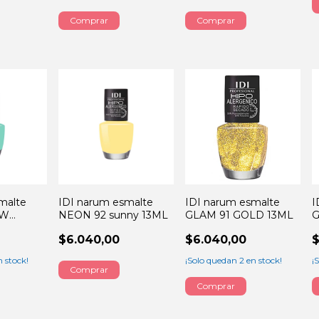
malte
IDI narum esmalte
IDI narum esmalte
I
EW
NEON 92 sunny 13ML
GLAM 91 GOLD 13ML
G
ML
$6.040,00
$6.040,00
$
 stock!
¡Solo quedan
2
en stock!
¡