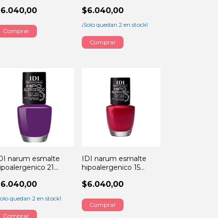
lack widow 13ML
PIEL NUDE 13ML
6.040,00
$6.040,00
¡Solo quedan
2
en stock!
DI narum esmalte
IDI narum esmalte
ipoalergenico 21
hipoalergenico 15
ioleta 13ML
ROJO noche 13ML
6.040,00
$6.040,00
Solo quedan
2
en stock!