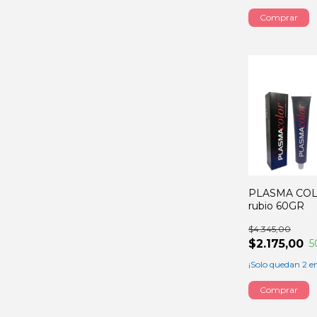
PLASMA COL
rubio 60GR
$4.345,00
$2.175,00
5
¡Solo quedan
2
en