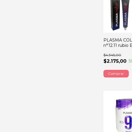
PLASMA CO
n°12.11 rubio
INT 60GRS
$4.345,00
$2.175,00
5