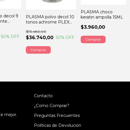
PLASMA choco
 decol 9
PLASMA polvo decol 10
keratin ampolla 15ML
ante
tonos achrome PLEX
$3.960,00
500GRS
$73.480,00
50
% OFF
$36.740,00
50
% OFF
Contacto
¿Como Comprar?
te mejor.
Preguntas Frecuentes
Políticas de Devolución