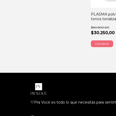
PLASMA polvo
tonos tonaliz
500GRS
$60.500,00
$30.250,00
🤍Pra Vocé es todo lo que necesitás para sentir