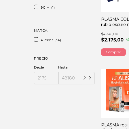
90 Ml (1)
PLASMA COL
rubio oscuro 
60GRS
MARCA
$4.345,00
$2.175,00
5
Plasma (34)
PRECIO
Desde
Hasta
PLASMA reali