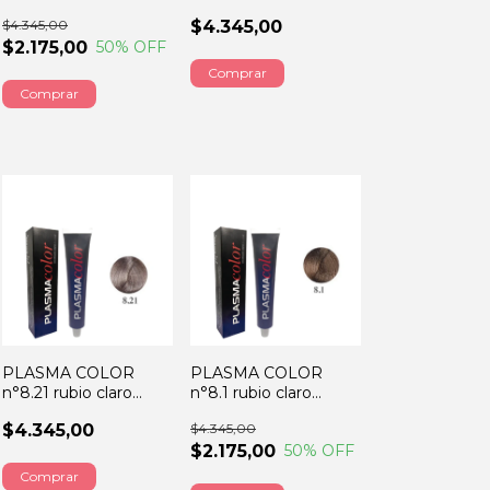
malva 60GRS
claro IRIZ ceniz
$4.345,00
$4.345,00
60GRS
$2.175,00
50
% OFF
PLASMA COLOR
PLASMA COLOR
n°8.21 rubio claro
n°8.1 rubio claro
irizado ceniz 60GRS
ceniza 60GRS
$4.345,00
$4.345,00
$2.175,00
50
% OFF