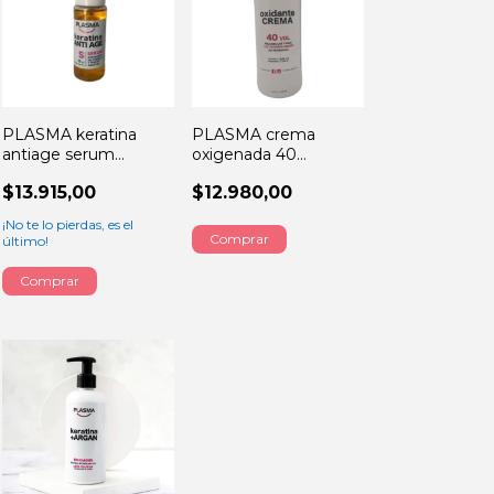
PLASMA keratina
PLASMA crema
antiage serum
oxigenada 40
reparador 30ML
volumenes 900ML
$13.915,00
$12.980,00
¡No te lo pierdas, es el
último!