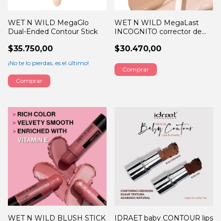
WET N WILD MegaGlo
WET N WILD MegaLast
Dual-Ended Contour Stick
INCOGNITO corrector de
ojeras
$35.750,00
$30.470,00
¡No te lo pierdas, es el último!
Comprar
WET N WILD BLUSH STICK
IDRAET baby CONTOUR lips