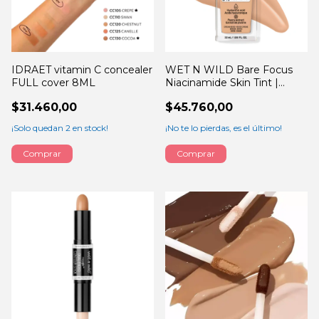
IDRAET vitamin C concealer
WET N WILD Bare Focus
FULL cover 8ML
Niacinamide Skin Tint |
Cream Beige
$31.460,00
$45.760,00
¡Solo quedan
2
en stock!
¡No te lo pierdas, es el último!
Comprar