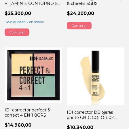
VITAMIN E CONTORNO EN
& cheeks 6GRS
BARRA
$25.300,00
$24.200,00
¡Solo quedan
2
en stock!
Comprar
Comprar
IDI corrector perfect &
IDI corrector DE ojeras
correct 4 EN 1 8GRS
photo CHIC COLOR 02
YELLOW 10GRS
$14.960,00
$10.340,00