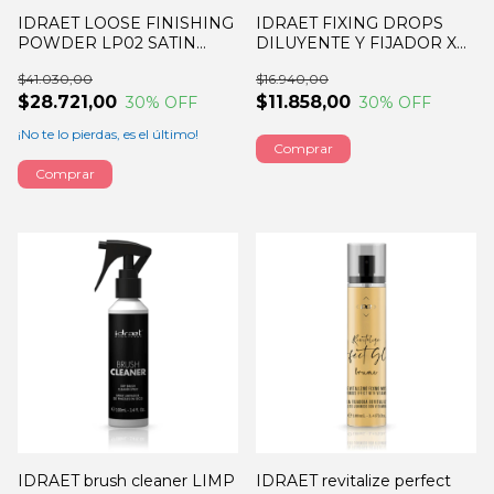
IDRAET LOOSE FINISHING
IDRAET FIXING DROPS
POWDER LP02 SATIN
DILUYENTE Y FIJADOR X
8GRS
13ML
$41.030,00
$16.940,00
$28.721,00
$11.858,00
30
% OFF
30
% OFF
¡No te lo pierdas, es el último!
IDRAET brush cleaner LIMP
IDRAET revitalize perfect