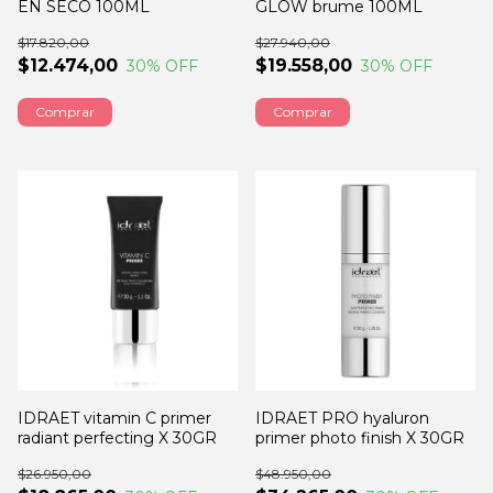
EN SECO 100ML
GLOW brume 100ML
$17.820,00
$27.940,00
$12.474,00
$19.558,00
30
% OFF
30
% OFF
IDRAET vitamin C primer
IDRAET PRO hyaluron
radiant perfecting X 30GR
primer photo finish X 30GR
$26.950,00
$48.950,00