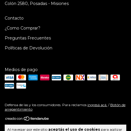
Colón 2580, Posadas - Misiones
Contacto
¿Como Comprar?
Preguntas Frecuentes
Políticas de Devolución
Medios de pago
Defensa de las y los consumidores. Para reclamos
ingresá acá.
/
Botón de
arrepentimiento
Copyright PraVocé | Cosméticos y Belleza | Envíos a todo el país - 2026.
Al navegar por este sitio
aceptás el uso de cookies
para agilizar
Todos los derechos reservados.