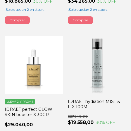
$18.865,00
$34.265,00
30
% OFF
30
% OFF
¡Solo quedan
2
en stock!
¡Solo quedan
2
en stock!
IDRAET hydration MIST &
LLEVÁ 2 Y PAGÁ 1
FIX 100ML
IDRAET perfect GLOW
SKIN booster X 30GR
$27.940,00
$19.558,00
30
% OFF
$29.040,00