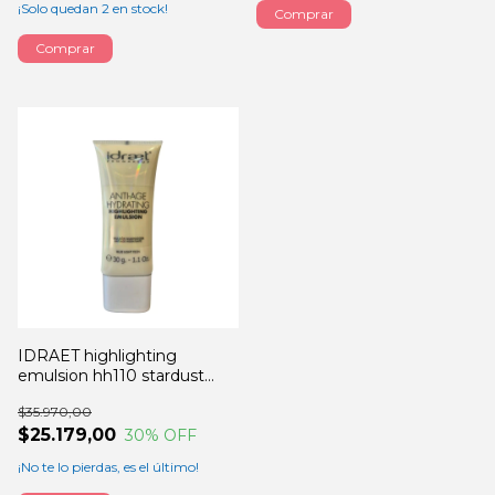
¡Solo quedan
2
en stock!
IDRAET highlighting
emulsion hh110 stardust
30GRS
$35.970,00
$25.179,00
30
% OFF
¡No te lo pierdas, es el último!