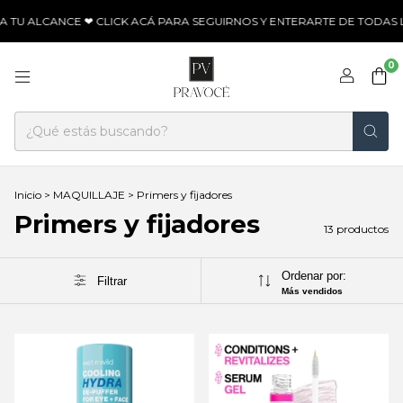
TU ALCANCE ❤ CLICK ACÁ PARA SEGUIRNOS Y ENTERARTE DE TODAS L
0
Inicio
>
MAQUILLAJE
>
Primers y fijadores
Primers y fijadores
13 productos
Ordenar por:
Filtrar
Más vendidos