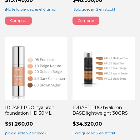
$19.140,00
$48.950,00
¡No te lo pierdas, es el último!
¡Solo quedan
2
en stock!
Comprar
IDRAET PRO hyaluron
IDRAET PRO hyaluron
foundation HD 30ML
BASE lightweight 30GRS
$51.260,00
$34.320,00
¡Solo quedan
2
en stock!
¡Solo quedan
2
en stock!