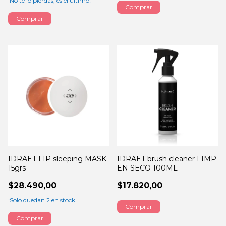
¡No te lo pierdas, es el último!
IDRAET LIP sleeping MASK
IDRAET brush cleaner LIMP
15grs
EN SECO 100ML
$28.490,00
$17.820,00
¡Solo quedan
2
en stock!