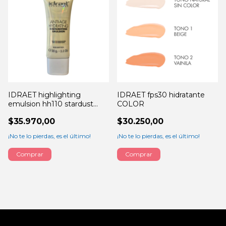
IDRAET highlighting
IDRAET fps30 hidratante
emulsion hh110 stardust
COLOR
30GRS
$35.970,00
$30.250,00
¡No te lo pierdas, es el último!
¡No te lo pierdas, es el último!
Comprar