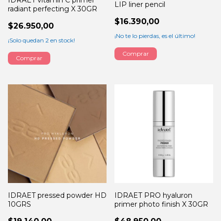
LIP liner pencil
radiant perfecting X 30GR
$16.390,00
$26.950,00
¡No te lo pierdas, es el último!
¡Solo quedan
2
en stock!
Comprar
IDRAET pressed powder HD
IDRAET PRO hyaluron
10GRS
primer photo finish X 30GR