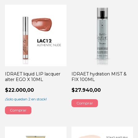
IDRAET liquid LIP lacquer
IDRAET hydration MIST &
alter EGO X 10ML
FIX 100ML
$22.000,00
$27.940,00
¡Solo quedan
2
en stock!
Comprar