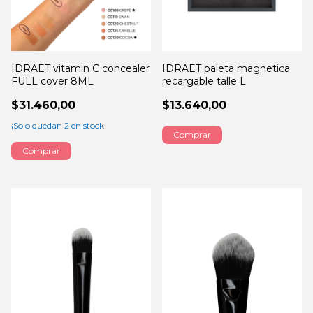
IDRAET vitamin C concealer
IDRAET paleta magnetica
FULL cover 8ML
recargable talle L
$31.460,00
$13.640,00
¡Solo quedan
2
en stock!
Comprar