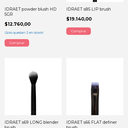
IDRAET powder blush HD
IDRAET s85 LIP brush
5GR
$19.140,00
$12.760,00
¡Solo quedan
2
en stock!
Comprar
IDRAET s69 LONG blender
IDRAET s66 FLAT definer
brush
brush