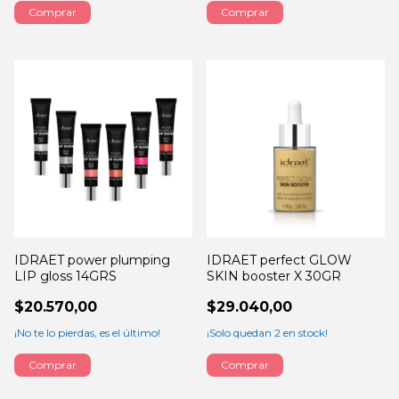
Comprar
Comprar
IDRAET power plumping
IDRAET perfect GLOW
LIP gloss 14GRS
SKIN booster X 30GR
$20.570,00
$29.040,00
¡No te lo pierdas, es el último!
¡Solo quedan
2
en stock!
Comprar