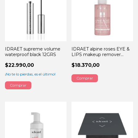
IDRAET supreme volume
IDRAET alpine roses EYE &
waterproof black 12GRS
LIPS makeup remover
60ML
$22.990,00
$18.370,00
¡No te lo pierdas, es el último!