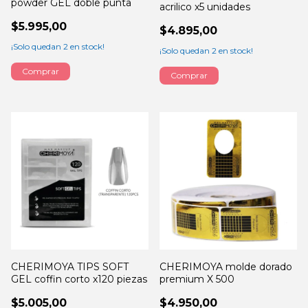
powder GEL doble punta
acrilico x5 unidades
$5.995,00
$4.895,00
¡Solo quedan
2
en stock!
¡Solo quedan
2
en stock!
CHERIMOYA TIPS SOFT
CHERIMOYA molde dorado
GEL coffin corto x120 piezas
premium X 500
$5.005,00
$4.950,00