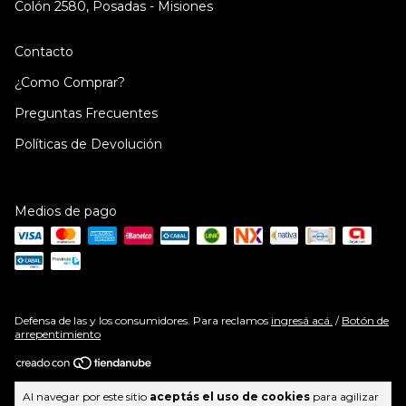
Colón 2580, Posadas - Misiones
Contacto
¿Como Comprar?
Preguntas Frecuentes
Políticas de Devolución
Medios de pago
Defensa de las y los consumidores. Para reclamos
ingresá acá.
/
Botón de
arrepentimiento
Copyright PraVocé | Cosméticos y Belleza | Envíos a todo el país - 2026.
Al navegar por este sitio
aceptás el uso de cookies
para agilizar
Todos los derechos reservados.