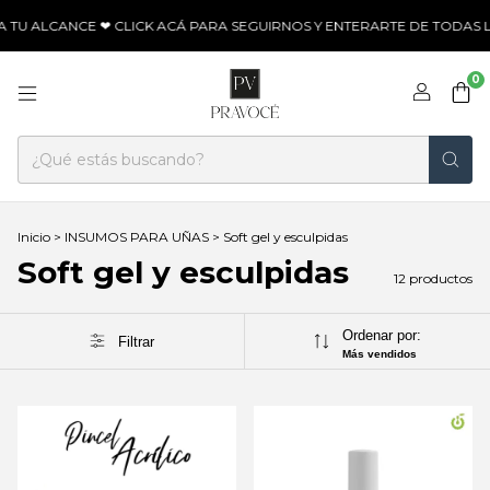
TU ALCANCE ❤ CLICK ACÁ PARA SEGUIRNOS Y ENTERARTE DE TODAS L
0
Inicio
>
INSUMOS PARA UÑAS
>
Soft gel y esculpidas
Soft gel y esculpidas
12 productos
Ordenar por:
Filtrar
Más vendidos